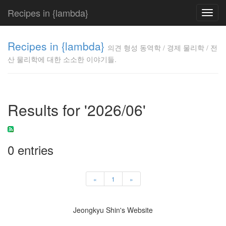
Recipes in {lambda}
Toggl
navig
의견 형성
Recipes in {lambda}
동역학 /
의견 형성 동역학 / 경제 물리학 / 전
경제 물리
산 물리학에 대한 소소한 이야기들.
학 / 전산
물리학에
대한 소소
한 이야기
Results for '2026/06'
들.
Jeongkyu
Shin
0 entries
Tag
Cloud
«
1
»
삶
생
Jeongkyu Shin's Website
각
래