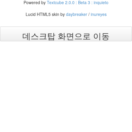
Powered by
Textcube 2.0.0 : Beta 3 : inquieto
블
업
Lucid HTML5 skin by
daybreaker
/
inureyes
시
뮬
레
데스크탑 화면으로 이동
이
션
수
치
해
석
의
식
딥
러
닝
모
의
실
험
뇌
과
학