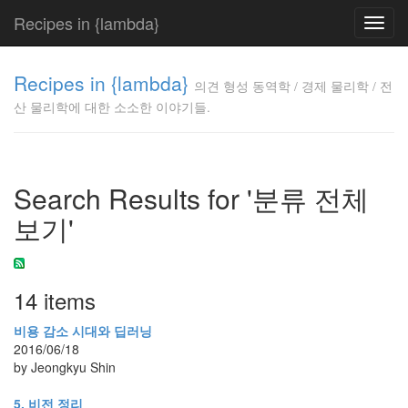
Recipes in {lambda}
Toggl
navig
의견 형성
Recipes in {lambda}
동역학 /
의견 형성 동역학 / 경제 물리학 / 전
경제 물리
산 물리학에 대한 소소한 이야기들.
학 / 전산
물리학에
대한 소소
한 이야기
Search Results for '분류 전체
들.
Jeongkyu
보기'
Shin
14 items
Tag
Cloud
비용 감소 시대와 딥러닝
삶
2016/06/18
생
by Jeongkyu Shin
각
5. 비전 정리
래