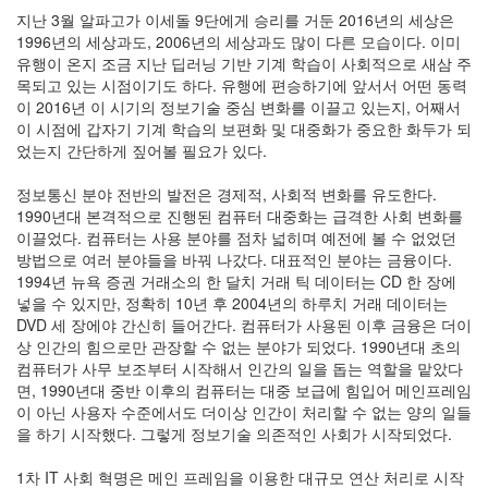
앱
지난 3월 알파고가 이세돌 9단에게 승리를 거둔 2016년의 세상은
감
1996년의 세상과도, 2006년의 세상과도 많이 다른 모습이다. 이미
상
유행이 온지 조금 지난 딥러닝 기반 기계 학습이 사회적으로 새삼 주
경
목되고 있는 시점이기도 하다. 유행에 편승하기에 앞서서 어떤 동력
제
이 2016년 이 시기의 정보기술 중심 변화를 이끌고 있는지, 어째서
트
이 시점에 갑자기 기계 학습의 보편화 및 대중화가 중요한 화두가 되
래
었는지 간단하게 짚어볼 필요가 있다.
픽
X-
정보통신 분야 전반의 발전은 경제적, 사회적 변화를 유도한다.
Men
1990년대 본격적으로 진행된 컴퓨터 대중화는 급격한 사회 변화를
P2P
이끌었다. 컴퓨터는 사용 분야를 점차 넓히며 예전에 볼 수 없었던
카
방법으로 여러 분야들을 바꿔 나갔다. 대표적인 분야는 금융이다.
카
1994년 뉴욕 증권 거래소의 한 달치 거래 틱 데이터는 CD 한 장에
오
톡
넣을 수 있지만, 정확히 10년 후 2004년의 하루치 거래 데이터는
DVD 세 장에야 간신히 들어간다. 컴퓨터가 사용된 이후 금융은 더이
동
기
상 인간의 힘으로만 관장할 수 없는 분야가 되었다. 1990년대 초의
화
컴퓨터가 사무 보조부터 시작해서 인간의 일을 돕는 역할을 맡았다
연
면, 1990년대 중반 이후의 컴퓨터는 대중 보급에 힘입어 메인프레임
구
이 아닌 사용자 수준에서도 더이상 인간이 처리할 수 없는 양의 일들
물
을 하기 시작했다. 그렇게 정보기술 의존적인 사회가 시작되었다.
리
학
1차 IT 사회 혁명은 메인 프레임을 이용한 대규모 연산 처리로 시작
마