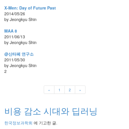
기
X-Men: Day of Future Past
계
2014/05/26
학
by Jeongkyu Shin
습
수
MAA 8
치
해
2011/06/13
석
by Jeongkyu Shin
의
식
@산타페 연구소
딥
2011/05/30
러
by Jeongkyu Shin
닝
2
모
의
실
험
«
1
2
»
뇌
과
학
비용 감소 시대와 딥러닝
비
용
메
한국정보과학회
에 기고한 글.
세
징