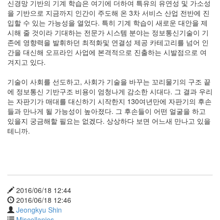
신경망 기반의 기계 학습은 여기에 더하여 특유의 유연성 및 가소성
비
을 기반으로 지금까지 인간이 주도해 온 3차 서비스 산업 전반에 진
용
입할 수 있는 가능성을 열었다. 특히 기계 학습이 새로운 대안을 제
감
시해 줄 것이라 기대하는 전문가 시스템 분야는 정보통신기술이 기
소
존에 영향력을 발휘하던 최적화및 연결성 제공 카테고리를 넘어 인
시
간을 대신해 오프라인 사업에 본격적으로 진출하는 시발점으로 여
대
겨지고 있다.
와
딥
기술이 사회를 선도하고, 사회가 기술을 바꾸는 꼬리물기의 구조 끝
러
에 정보통신 기반구조 비용이 엄청나게 감소한 시대다. 그 결과 우리
닝
는 자판기가 매대를 대신하기 시작한지 130여년만에 자판기의 후손
들과 만나게 될 가능성이 높아졌다. 그 후손들이 어떤 얼굴을 하고
by
있을지 궁금해할 필요는 없겠다. 상상하다 보면 어느새 만나고 있을
Jeongkyu
테니까.
Shin
5.
비
전
정
2016/06/18 12:44
리
2016/06/18 12:46
Jeongkyu Shin
by
Miscellanies