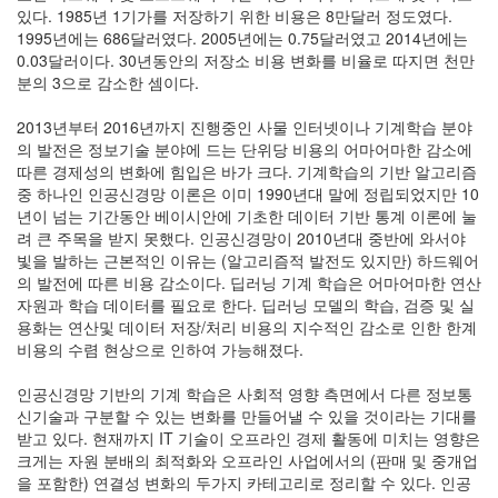
눅
있다. 1985년 1기가를 저장하기 위한 비용은 8만달러 정도였다.
스
1995년에는 686달러였다. 2005년에는 0.75달러였고 2014년에는
0
0.03달러이다. 30년동안의 저장소 비용 변화를 비율로 따지면 천만
윈
분의 3으로 감소한 셈이다.
도
우
2013년부터 2016년까지 진행중인 사물 인터넷이나 기계학습 분야
0
의 발전은 정보기술 분야에 드는 단위당 비용의 어마어마한 감소에
lablup
따른 경제성의 변화에 힘입은 바가 크다. 기계학습의 기반 알고리즘
0
중 하나인 인공신경망 이론은 이미 1990년대 말에 정립되었지만 10
의
년이 넘는 기간동안 베이시안에 기초한 데이터 기반 통계 이론에 눌
견
려 큰 주목을 받지 못했다. 인공신경망이 2010년대 중반에 와서야
형
빛을 발하는 근본적인 이유는 (알고리즘적 발전도 있지만) 하드웨어
성
의 발전에 따른 비용 감소이다. 딥러닝 기계 학습은 어마어마한 연산
동
자원과 학습 데이터를 필요로 한다. 딥러닝 모델의 학습, 검증 및 실
역
용화는 연산및 데이터 저장/처리 비용의 지수적인 감소로 인한 한계
학
비용의 수렴 현상으로 인하여 가능해졌다.
0
Miscellanies
인공신경망 기반의 기계 학습은 사회적 영향 측면에서 다른 정보통
7
신기술과 구분할 수 있는 변화를 만들어낼 수 있을 것이라는 기대를
받고 있다. 현재까지 IT 기술이 오프라인 경제 활동에 미치는 영향은
Recent
크게는 자원 분배의 최적화와 오프라인 사업에서의 (판매 및 중개업
Posts
을 포함한) 연결성 변화의 두가지 카테고리로 정리할 수 있다. 인공