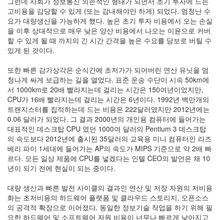
그런데 사회가 정보통신 의존적인 형태가 되면서 초기 투자에 드는
학
고비용을 감당할 수 있게 (또는 감내해야만 하게) 되었다. 엄청난 수
2
요가 대량생산을 가능하게 했다. 높은 초기 투자 비용에서 오는 손실
생
을 이후 상대적으로 매우 낮은 양산 비용에서 나오는 이윤으로 커버
활
할 수 있게 될 때 까지의 긴 시간 간격을 높은 수요를 담보로 버틸 수
과
있게 된 것이다.
물
리
또한 빠른 감가상각은 순식간에 초저가가 되어버린 연산 유닛을 엄
학
청나게 싸게 보급하는 길을 열었다. 표준 운송 수단이 시속 50km에
1
서 1000km로 20배 빨라지는데 걸리는 시간은 150여년이었지만,
공
CPU가 16배 빨라지는데 걸리는 시간은 6년이다. 1992년 백만개의
부
트랜지스터를 집적하는데 드는 비용은 222달러였지만 2012년에는
여
0.06 달러가 되었다. 그 결과 2000년의 개인용 컴퓨터에 들어가는
행
대표적인 데스크탑 CPU 였던 1000여 달러의 Pentium 3 데스크탑
2
의 속도보다 2012년에 출시된 35달러의 교육용 미니 컴퓨터인 라즈
삽
베리 파이 1세대에 들어가는 AP의 속도가 MIPS 기준으로 약 2배 빠
질
르다. 모든 일상 제품에 CPU를 넣겠다는 인텔 CEO의 발언은 채 10
기
년이 되기 전에 현실이 되는 중이다.
록
0
대량 생산과 빠른 발전 사이클의 결과인 연산 및 저장 자원의 저비용
Mac
화는 초저비용의 하드웨어 플랫폼 및 클라우드 스토리지, 오픈소스
0
의 공격적 확장으로 이어졌다. 동일한 정보기술 작업을 하기 위해 필
리
요한 하드웨어 및 소프트웨어 자원 비용이 너무나 빠르게 낮아지고