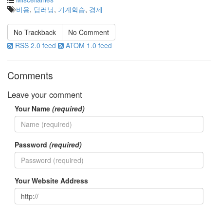
Jeongkyu
비용
,
딥러닝
,
기계학습
,
경제
Shin
No Trackback
No Comment
4.
RSS 2.0 feed
ATOM 1.0 feed
살
아
남
Comments
기
Leave your comment
by
Jeongkyu
Your Name
(required)
Shin
3.
터
Password
(required)
닦
기
Your Website Address
by
Jeongkyu
Shin