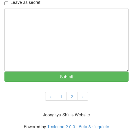
Leave as secret
2.
직
업
by
Jeongkyu
Shin
Submit
«
1
2
»
Jeongkyu Shin's Website
Powered by
Textcube 2.0.0 : Beta 3 : inquieto