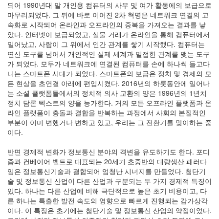
되어 1990년대 말 개인용 컴퓨터의 사무 및 여가 활동에의 보급으로
르
코
마무리되었다. 그 뒤에 바로 이어진 2차 혁명은 네트워크 연결의 고
브
속화로 시작되어 온라인과 오프라인의 중복을 가져오는 결과를 낳
과
았다. 인터넷이 보급되었고, 실물 거래가 온라인을 통해 컴퓨터에서
정
일어났고, 사람이 그 위에서 인간 관계를 쌓기 시작했다. 컴퓨터는
일
연산 도구를 넘어서 개인적인 실제 세계과 밀접한 관계를 맺는 도구
블
가 되었다. 모두가 네트워크에 연결된 컴퓨터를 손에 하나씩 들고다
로
니는 스마트폰 시대가 되었다. 스마트폰의 보급은 정치 및 경제의 모
그
든 현상을 초연결 아래에 편입시켰다. 2016년의 하룻동안에 일어나
는 소셜 플랫폼들에서의 정치적 의사 교환의 양은 1996년의 1년치
Notices
정치 담론 텍스트의 양을 능가한다. 거의 모든 오프라인 플랫폼과 온
라인 플랫폼이 충돌과 결합을 반복하는 과정에서 사회의 본질적인
Find!
부분이 이미 변했거나 변하고 있고, 우리는 그 전환기를 맞이하는 중
이다.
Categories
반면 경제적 변화가 정보통신 분야의 격변을 유도하기도 한다. 포디
전
즘과 컨베이어 벨트로 대표되는 20세기 초중반의 대량생산 패러다
체
임은 정보통신기술과 결합되어 엄청난 시너지를 만들었다. 첨단기
14
술 및 정보통신 산업이 다른 산업과 구분되는 두 가지 경제적 특징이
전
있다. 하나는 다른 산업에 비해 극단적으로 높은 초기 비용이고, 다
산
른 하나는 특출한 발전 속도의 영향으로 빠르게 진행되는 감가상각
물
이다. 이 특징은 초기에는 첨단기술 및 정보통신 산업의 약점이었다.
리