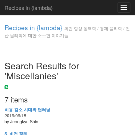
Recipes in {lambda}
Toggl
navig
의견 형성
Recipes in {lambda}
동역학 /
의견 형성 동역학 / 경제 물리학 / 전
경제 물리
산 물리학에 대한 소소한 이야기들.
학 / 전산
물리학에
대한 소소
한 이야기
Search Results for
들.
Jeongkyu
'Miscellanies'
Shin
7 items
Tag
Cloud
비용 감소 시대와 딥러닝
삶
2016/06/18
생
by Jeongkyu Shin
각
5. 비전 정리
래