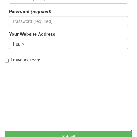
Jeongkyu
Shin
Password
(required)
4.
살
Your Website Address
아
남
기
by
Leave as secret
Jeongkyu
Shin
3.
터
닦
기
by
Jeongkyu
Shin
Submit