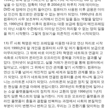
앱
넣을 수 있지만, 정확히 10년 후 2004년의 하루치 거래 데이터는
감
DVD 세 장에야 간신히 들어간다. 컴퓨터가 사용된 이후 금융은 더이
상
상 인간의 힘으로만 관장할 수 없는 분야가 되었다. 1990년대 초의
경
컴퓨터가 사무 보조부터 시작해서 인간의 일을 돕는 역할을 맡았다
제
면, 1990년대 중반 이후의 컴퓨터는 대중 보급에 힘입어 메인프레임
트
이 아닌 사용자 수준에서도 더이상 인간이 처리할 수 없는 양의 일들
래
을 하기 시작했다. 그렇게 정보기술 의존적인 사회가 시작되었다.
픽
X-
1차 IT 사회 혁명은 메인 프레임을 이용한 대규모 연산 처리로 시작
Men
되어 1990년대 말 개인용 컴퓨터의 사무 및 여가 활동에의 보급으로
P2P
마무리되었다. 그 뒤에 바로 이어진 2차 혁명은 네트워크 연결의 고
카
속화로 시작되어 온라인과 오프라인의 중복을 가져오는 결과를 낳
카
았다. 인터넷이 보급되었고, 실물 거래가 온라인을 통해 컴퓨터에서
오
톡
일어났고, 사람이 그 위에서 인간 관계를 쌓기 시작했다. 컴퓨터는
연산 도구를 넘어서 개인적인 실제 세계과 밀접한 관계를 맺는 도구
동
기
가 되었다. 모두가 네트워크에 연결된 컴퓨터를 손에 하나씩 들고다
화
니는 스마트폰 시대가 되었다. 스마트폰의 보급은 정치 및 경제의 모
연
든 현상을 초연결 아래에 편입시켰다. 2016년의 하룻동안에 일어나
구
는 소셜 플랫폼들에서의 정치적 의사 교환의 양은 1996년의 1년치
물
정치 담론 텍스트의 양을 능가한다. 거의 모든 오프라인 플랫폼과 온
리
라인 플랫폼이 충돌과 결합을 반복하는 과정에서 사회의 본질적인
학
부분이 이미 변했거나 변하고 있고, 우리는 그 전환기를 맞이하는 중
마