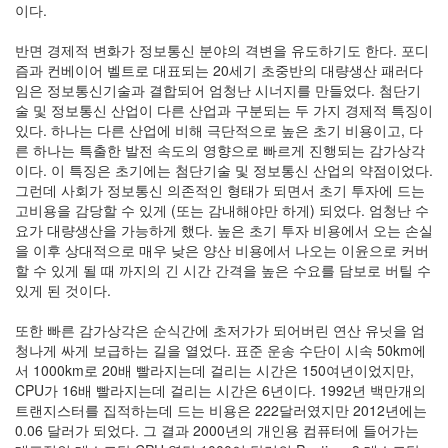
이다.
르
코
브
반면 경제적 변화가 정보통신 분야의 격변을 유도하기도 한다. 포디
과
즘과 컨베이어 벨트로 대표되는 20세기 초중반의 대량생산 패러다
정
임은 정보통신기술과 결합되어 엄청난 시너지를 만들었다. 첨단기
일
술 및 정보통신 산업이 다른 산업과 구분되는 두 가지 경제적 특징이
블
있다. 하나는 다른 산업에 비해 극단적으로 높은 초기 비용이고, 다
로
른 하나는 특출한 발전 속도의 영향으로 빠르게 진행되는 감가상각
그
이다. 이 특징은 초기에는 첨단기술 및 정보통신 산업의 약점이었다.
그런데 사회가 정보통신 의존적인 형태가 되면서 초기 투자에 드는
Notices
고비용을 감당할 수 있게 (또는 감내해야만 하게) 되었다. 엄청난 수
요가 대량생산을 가능하게 했다. 높은 초기 투자 비용에서 오는 손실
Find!
을 이후 상대적으로 매우 낮은 양산 비용에서 나오는 이윤으로 커버
할 수 있게 될 때 까지의 긴 시간 간격을 높은 수요를 담보로 버틸 수
있게 된 것이다.
Categories
전
또한 빠른 감가상각은 순식간에 초저가가 되어버린 연산 유닛을 엄
체
청나게 싸게 보급하는 길을 열었다. 표준 운송 수단이 시속 50km에
14
서 1000km로 20배 빨라지는데 걸리는 시간은 150여년이었지만,
전
CPU가 16배 빨라지는데 걸리는 시간은 6년이다. 1992년 백만개의
산
트랜지스터를 집적하는데 드는 비용은 222달러였지만 2012년에는
물
0.06 달러가 되었다. 그 결과 2000년의 개인용 컴퓨터에 들어가는
리