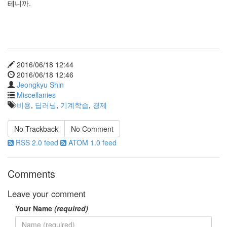
테니까.
비
용
감
소
시
대
2016/06/18 12:44
와
2016/06/18 12:46
딥
Jeongkyu Shin
러
Miscellanies
닝
비용
,
딥러닝
,
기계학습
,
경제
by
No Trackback
No Comment
Jeongkyu
Shin
RSS 2.0 feed
ATOM 1.0 feed
5.
Comments
비
전
Leave your comment
정
리
Your Name
(required)
by