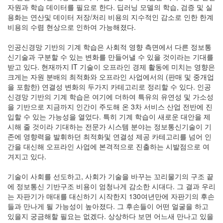
눅
자원과 학습 데이터를 필요로 한다. 딥러닝 모델의 학습, 검증 및 실
스
용화는 연산및 데이터 저장/처리 비용의 지수적인 감소로 인한 한계
0
비용의 수렴 현상으로 인하여 가능해졌다.
윈
도
인공신경망 기반의 기계 학습은 사회적 영향 측면에서 다른 정보통
우
신기술과 구분할 수 있는 변화를 만들어낼 수 있을 것이라는 기대를
0
받고 있다. 현재까지 IT 기술이 오프라인 경제 활동에 미치는 영향은
lablup
크게는 자원 분배의 최적화와 오프라인 사업에서의 (판매 및 중개업
0
을 포함한) 연결성 변화의 두가지 카테고리로 정리할 수 있다. 인공
의
신경망 기반의 기계 학습은 여기에 더하여 특유의 유연성 및 가소성
견
을 기반으로 지금까지 인간이 주도해 온 3차 서비스 산업 전반에 진
형
입할 수 있는 가능성을 열었다. 특히 기계 학습이 새로운 대안을 제
성
시해 줄 것이라 기대하는 전문가 시스템 분야는 정보통신기술이 기
동
존에 영향력을 발휘하던 최적화및 연결성 제공 카테고리를 넘어 인
역
간을 대신해 오프라인 사업에 본격적으로 진출하는 시발점으로 여
학
겨지고 있다.
0
Miscellanies
기술이 사회를 선도하고, 사회가 기술을 바꾸는 꼬리물기의 구조 끝
7
에 정보통신 기반구조 비용이 엄청나게 감소한 시대다. 그 결과 우리
는 자판기가 매대를 대신하기 시작한지 130여년만에 자판기의 후손
Recent
들과 만나게 될 가능성이 높아졌다. 그 후손들이 어떤 얼굴을 하고
Posts
있을지 궁금해할 필요는 없겠다. 상상하다 보면 어느새 만나고 있을