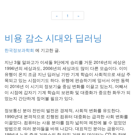
기
계
«
1
»
학
습
수
치
비용 감소 시대와 딥러닝
해
석
의
한국정보과학회
에 기고한 글.
식
딥
지난 3월 알파고가 이세돌 9단에게 승리를 거둔 2016년의 세상은
러
1996년의 세상과도, 2006년의 세상과도 많이 다른 모습이다. 이미
닝
유행이 온지 조금 지난 딥러닝 기반 기계 학습이 사회적으로 새삼 주
모
목되고 있는 시점이기도 하다. 유행에 편승하기에 앞서서 어떤 동력
의
실
이 2016년 이 시기의 정보기술 중심 변화를 이끌고 있는지, 어째서
험
이 시점에 갑자기 기계 학습의 보편화 및 대중화가 중요한 화두가 되
뇌
었는지 간단하게 짚어볼 필요가 있다.
과
학
정보통신 분야 전반의 발전은 경제적, 사회적 변화를 유도한다.
비
1990년대 본격적으로 진행된 컴퓨터 대중화는 급격한 사회 변화를
용
이끌었다. 컴퓨터는 사용 분야를 점차 넓히며 예전에 볼 수 없었던
메
방법으로 여러 분야들을 바꿔 나갔다. 대표적인 분야는 금융이다.
세
1994년 뉴욕 증권 거래소의 한 달치 거래 틱 데이터는 CD 한 장에
징