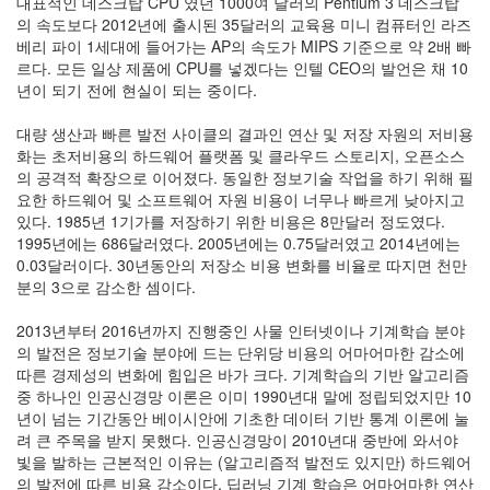
대표적인 데스크탑 CPU 였던 1000여 달러의 Pentium 3 데스크탑
학
의 속도보다 2012년에 출시된 35달러의 교육용 미니 컴퓨터인 라즈
2
베리 파이 1세대에 들어가는 AP의 속도가 MIPS 기준으로 약 2배 빠
생
르다. 모든 일상 제품에 CPU를 넣겠다는 인텔 CEO의 발언은 채 10
활
년이 되기 전에 현실이 되는 중이다.
과
물
대량 생산과 빠른 발전 사이클의 결과인 연산 및 저장 자원의 저비용
리
화는 초저비용의 하드웨어 플랫폼 및 클라우드 스토리지, 오픈소스
학
의 공격적 확장으로 이어졌다. 동일한 정보기술 작업을 하기 위해 필
1
요한 하드웨어 및 소프트웨어 자원 비용이 너무나 빠르게 낮아지고
공
있다. 1985년 1기가를 저장하기 위한 비용은 8만달러 정도였다.
부
1995년에는 686달러였다. 2005년에는 0.75달러였고 2014년에는
여
0.03달러이다. 30년동안의 저장소 비용 변화를 비율로 따지면 천만
행
분의 3으로 감소한 셈이다.
2
삽
2013년부터 2016년까지 진행중인 사물 인터넷이나 기계학습 분야
질
의 발전은 정보기술 분야에 드는 단위당 비용의 어마어마한 감소에
기
따른 경제성의 변화에 힘입은 바가 크다. 기계학습의 기반 알고리즘
록
중 하나인 인공신경망 이론은 이미 1990년대 말에 정립되었지만 10
0
년이 넘는 기간동안 베이시안에 기초한 데이터 기반 통계 이론에 눌
Mac
려 큰 주목을 받지 못했다. 인공신경망이 2010년대 중반에 와서야
0
빛을 발하는 근본적인 이유는 (알고리즘적 발전도 있지만) 하드웨어
리
의 발전에 따른 비용 감소이다. 딥러닝 기계 학습은 어마어마한 연산