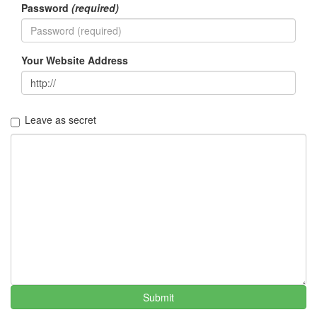
Password
(required)
학
2
생
활
Your Website Address
과
물
리
학
Leave as secret
1
공
부
여
행
2
삽
질
기
록
0
Mac
0
Submit
리