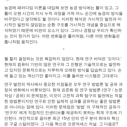
로
그
농경에 패러다임 이론을 대입해 보면 농경 방식에는 틀이 있고, 그
버
틀이 오랜 시간의 지식 누적 과정을 거쳐 어느 순간에 농경의 방식을
스
바꾸었다고 생각해도 될 것이다. 이러한 해석은 거시적인 발전과 미
트
시적인 발전의 끊임없는 순환 구조를 거시적인 개념을 중심으로 해
산
석하였기 때문에 비판의 요소가 있다. 그러나 경험상 우리가 확신하
타
는 것이 한가지 있다. 어떤 변화들은 롤러처럼, 다른 어떤 변화들은
페
톱니처럼 움직인다.
연
구
*
소
생
뭘 할지 결정하는 것은 복잡하지 않았다. 현재 연구 바닥은 '꼬지다.'
활
현재의 컴퓨터 기반의 많은 연구와 그 진행은 기술적으로는 발전하
프
고 있지만 문화적으로는 지루하게 오래된 방식을 답습하고 있다. 손
로
에 들고 있는 계산기만 좋아지고, 이를 둘러싼 시스템은 그대로다.
그
램
연구 발전의 역사에서 중요한 지점들은 모두 연구 방법론 및 공유 과
마
정의 변화에서 비롯되었다. 현재 표준화 된 연구 방법론 (연구 / 논문
취
작성 / 공유) 의 문제점은, 이것이 고전적 과학 탐구의 발전에는 적절
기
한 방법론이지만 연구로 인한 실제적 성과를 공유하는 좋은 방법론
계
은 아니라는 점에 있다. 이러한 문제점은 ‘방법’ 의 구체적인 공유가
학
습
‘연구자’ 에게 직접적인 인센티브를 제공하지 못하는 학계 구조에 기
인한다. 개인적으로 꼽아본 최근 15년 안의 연구 분야 최대의 혁신
수
치
은 구글 스칼라였다. 그 다음 혁신은 오픈억세스 저널. 그 다음은?
해