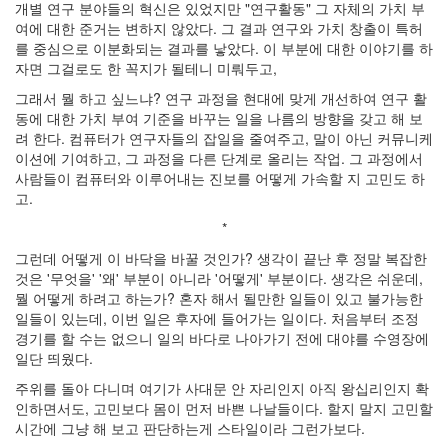
개별 연구 분야들의 혁신은 있었지만 "연구활동" 그 자체의 가치 부
석
여에 대한 준거는 변하지 않았다. 그 결과 연구와 가치 창출이 특허
의
를 중심으로 이분화되는 결과를 낳았다. 이 부분에 대한 이야기를 하
식
자면 그걸로도 한 꼭지가 될테니 미뤄두고,
딥
러
그래서 뭘 하고 싶느냐? 연구 과정을 현대에 맞게 개선하여 연구 활
닝
동에 대한 가치 부여 기준을 바꾸는 일을 나름의 방향을 갖고 해 보
모
려 한다. 컴퓨터가 연구자들의 잡일을 줄여주고, 말이 아닌 커뮤니케
의
이션에 기여하고, 그 과정을 다른 단계로 올리는 작업. 그 과정에서
실
사람들이 컴퓨터와 이루어내는 진보를 어떻게 가속할 지 고민도 하
험
고.
뇌
과
*
학
비
그런데 어떻게 이 바닥을 바꿀 것인가? 생각이 끝난 후 정말 복잡한
용
것은 '무엇을' '왜' 부분이 아니라 '어떻게' 부분이다. 생각은 쉬운데,
메
뭘 어떻게 하려고 하는가? 혼자 해서 될만한 일들이 있고 불가능한
세
일들이 있는데, 이번 일은 후자에 들어가는 일이다. 처음부터 조정
징
경기를 할 수는 없으니 일의 바다로 나아가기 전에 대야를 수영장에
앱
일단 띄웠다.
감
상
주위를 돌아 다니며 여기가 사대문 안 자리인지 아직 왕십리인지 확
경
인하면서도, 고민보다 몸이 먼저 바쁜 나날들이다. 할지 말지 고민할
제
시간에 그냥 해 보고 판단하는게 스타일이라 그런가보다.
트