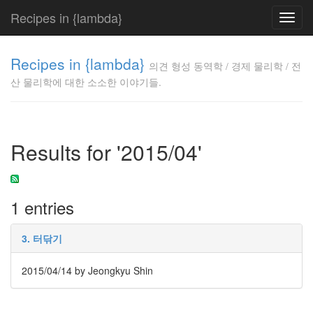
Recipes in {lambda}
Toggl
navig
의견 형성
Recipes in {lambda}
동역학 /
의견 형성 동역학 / 경제 물리학 / 전
경제 물리
산 물리학에 대한 소소한 이야기들.
학 / 전산
물리학에
대한 소소
한 이야기
Results for '2015/04'
들.
Jeongkyu
Shin
1 entries
Tag
Cloud
3. 터닦기
생
2015/04/14
by Jeongkyu Shin
각
삶
래