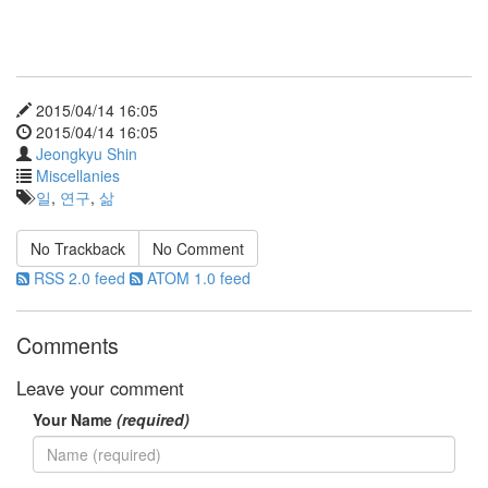
래
픽
X-
Men
P2P
2015/04/14 16:05
카
2015/04/14 16:05
카
오
Jeongkyu Shin
톡
Miscellanies
일
,
연구
,
삶
Notices
No Trackback
No Comment
Find!
RSS 2.0 feed
ATOM 1.0 feed
Categories
Comments
전
체
Leave your comment
14
전
Your Name
(required)
산
물
리