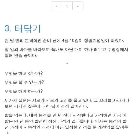
블
«
1
»
업
시
3. 터닦기
뮬
레
이
한 달 반의 본격적인 준비 끝에 4월 10일이 창립기념일이 되었다.
션
할 일의 바다를 바라보며 쪽배도 아닌 대야 하나 띄우고 수영장에서
동
기
항해 연습 중이다.
화
*
연
구
무엇을 하고 싶은가?
물
무엇을 할 수 있는가?
리
학
무엇을 해야 하는가?
마
르
세가지 질문은 서로가 서로의 꼬리를 물고 있다. 그 꼬리를 따라가다
코
보면 각각의 질문에 대한 답이 점점 길어진다.
브
과
밥을 먹는다. 대략 농경을 만 년 전에 시작했다고 가정하면 지금 이
정
밥은 만 년 동안 발전한 생산 과정의 결과물이다. 역사는 농경의 발
일
전 과정이 지속적인 개선이 아닌 일정한 간격을 둔 개선임을 알려준
블
다.