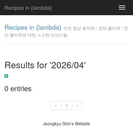
Recipes in {lambda}
Toggl
navig
의견 형성
Recipes in {lambda}
동역학 /
의견 형성 동역학 / 경제 물리학 / 전
경제 물리
산 물리학에 대한 소소한 이야기들.
학 / 전산
물리학에
대한 소소
한 이야기
Results for '2026/04'
들.
Jeongkyu
Shin
0 entries
Tag
Cloud
«
1
»
삶
생
Jeongkyu Shin's Website
각
래