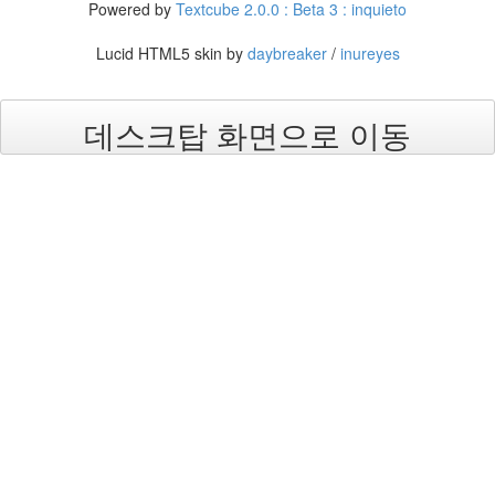
Powered by
Textcube 2.0.0 : Beta 3 : inquieto
블
업
Lucid HTML5 skin by
daybreaker
/
inureyes
시
뮬
레
데스크탑 화면으로 이동
이
션
경
제
트
래
픽
X-
Men
P2P
카
카
오
톡
동
기
화
연